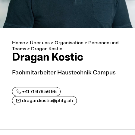
Home
>
Über uns
>
Organisation
>
Personen und
Über uns
Teams
>
Dragan Kostic
Dragan Kostic
Arbeiten an der PHTG
Fachmitarbeiter Haustechnik Campus
Offene Stellen
+41 71 678 56 95
Lehrstellen
dragan.kostic@phtg.ch
Partnerschaften und Kooperationen