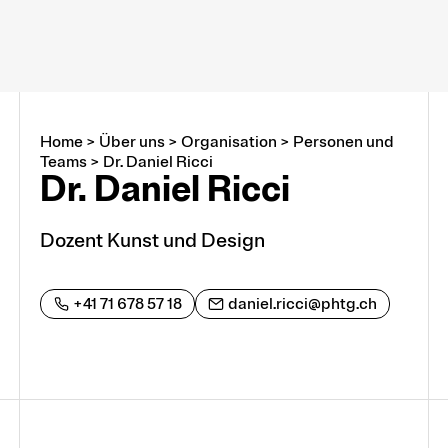
Home
>
Über uns
>
Organisation
>
Personen und
Über uns
Teams
>
Dr. Daniel Ricci
Dr. Daniel Ricci
Arbeiten an der PHTG
Dozent Kunst und Design
Offene Stellen
+41 71 678 57 18
daniel.ricci@phtg.ch
Lehrstellen
Partnerschaften und Kooperationen