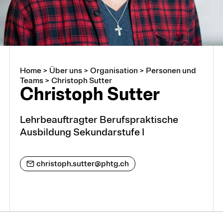
Home
>
Über uns
>
Organisation
>
Personen und
Über uns
Teams
>
Christoph Sutter
Christoph Sutter
Arbeiten an der PHTG
Lehrbeauftragter Berufspraktische
Ausbildung Sekundarstufe I
Offene Stellen
Lehrstellen
christoph.sutter@phtg.ch
Partnerschaften und Kooperationen