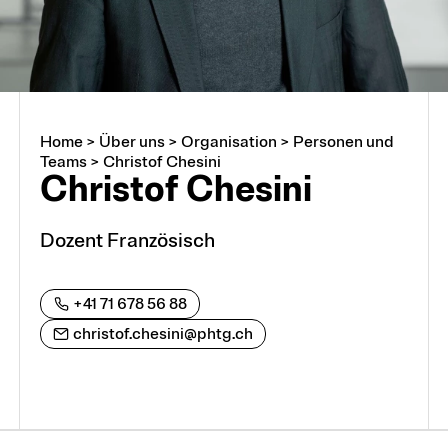
Home
>
Über uns
>
Organisation
>
Personen und
Über uns
Teams
>
Christof Chesini
Christof Chesini
Arbeiten an der PHTG
Dozent Französisch
Offene Stellen
+41 71 678 56 88
Lehrstellen
christof.chesini@phtg.ch
Partnerschaften und Kooperationen