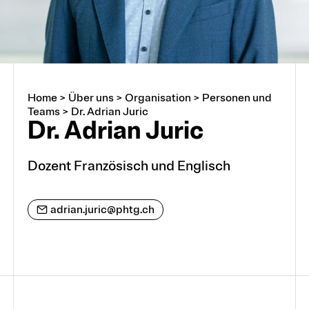
Home
>
Über uns
>
Organisation
>
Personen und
Über uns
Teams
>
Dr. Adrian Juric
Dr. Adrian Juric
Arbeiten an der PHTG
Dozent Französisch und Englisch
Offene Stellen
adrian.juric@phtg.ch
Lehrstellen
Partnerschaften und Kooperationen