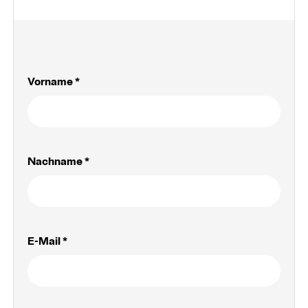
Vorname *
Über uns
Arbeiten an der PHTG
Nachname *
Offene Stellen
Lehrstellen
E-Mail *
Partnerschaften und Kooperationen