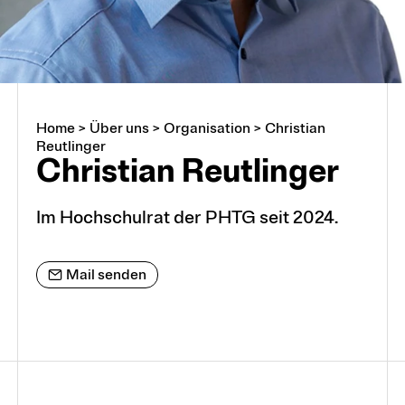
Home
>
Über uns
>
Organisation
>
Christian
Über uns
Reutlinger
Christian Reutlinger
Arbeiten an der PHTG
Im Hochschulrat der PHTG seit 2024.
Offene Stellen
Mail senden
Lehrstellen
Partnerschaften und Kooperationen