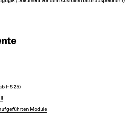
dagogik
(Dokument vor dem Ausfüllen bitte abspeichern)
ente
 ab HS 25)
II
 aufgeführten Module