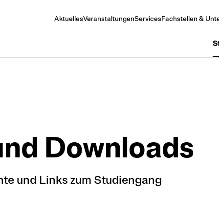
Aktuelles
Veranstaltungen
Services
Fachstellen & Unte
S
 und Down­loads
nte und Links zum Studiengang