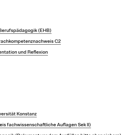
t Berufspädagogik (EHB)
prachkompetenznachweis C2
tation und Reflexion
ersität Konstanz
is fachwissenschaftliche Auflagen Sek II)