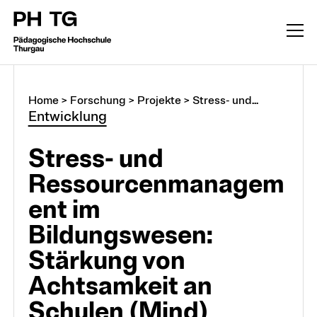
Home
>
Forschung
>
Projekte
>
Stress- und...
Entwicklung
Stress- und
Ressourcenmanagem
ent im
Bildungswesen:
Stärkung von
Achtsamkeit an
Forschung
Schulen (Mind)