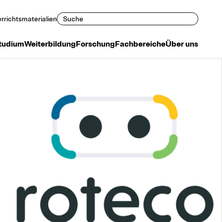
Suchen
rrichtsmaterialien
tudium
Weiterbildung
Forschung
Fachbereiche
Über uns