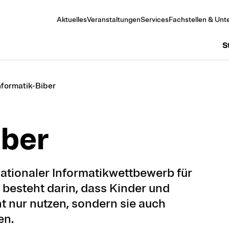
Aktuelles
Veranstaltungen
Services
Fachstellen & Unte
S
nformatik-Biber
i­ber
rnationaler Informatikwettbewerb für
 besteht darin, dass Kinder und
ht nur nutzen, sondern sie auch
en.