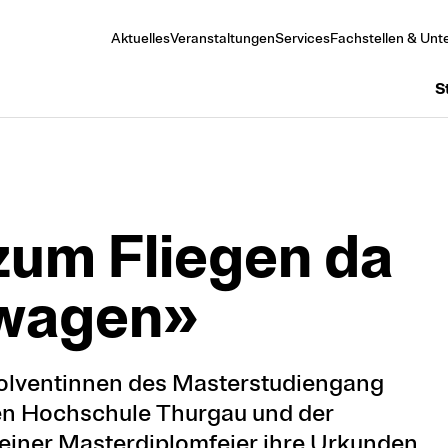
Aktuelles
Veranstaltungen
Services
Fachstellen & Unte
S
zum Flie­gen da
 wa­gen»
solventinnen des Masterstudiengang
en Hochschule Thurgau und der
einer Masterdiplomfeier ihre Urkunden