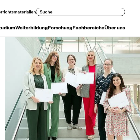
Suchen
rrichtsmaterialien
tudium
Weiterbildung
Forschung
Fachbereiche
Über uns