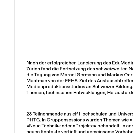
Nach der erfolgreichen Lancierung des EduMedia
Zürich fand die Fortsetzung des schweizweiten Ne
die Tagung von Marcel Germann und Markus Oert
Maatman von der FFHS. Ziel des Austauschtreffens
Medienproduktionsstudios an Schweizer Bildungsi
Themen, technischen Entwicklungen, Herausforde
28 Teilnehmende aus elf Hochschulen und Univer
PHTG. In Gruppensessions wurden Themen wie «En
«Neue Technik» oder «Projekte» behandelt. In 
neuen Kontakte vertieft und gemeinsame Vorhaben 