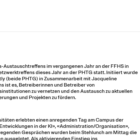
-Austauschtreffens im vergangenen Jahr an der FFHS in
tzwerktreffens dieses Jahr an der PHTG statt. Initiiert wurde
ly (beide PHTG) in Zusammenarbeit mit Jacqueline
 ist es, Betreiberinnen und Betreiber von
nstitutionen zu vernetzen und den Austausch zu aktuellen
rungen und Projekten zu fördern.
sitäten erlebten einen anregenden Tag am Campus der
twicklungen in der KI», «Administration/Organisation»,
anregenden Gesprächen wurden beim Stehlunch am Mittag die
ausgelotet. Als aktivierenden Einstieg ins