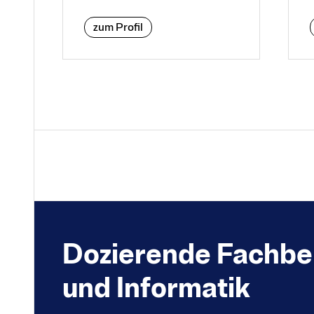
zum Profil
Do­zier­ende Fach­b
und Infor­matik