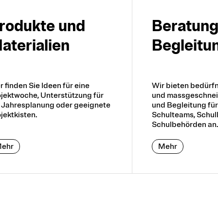
ro­dukte und
Be­rat­un
a­ter­ia­lien
Be­glei­tu
r finden Sie Ideen für eine
Wir bieten bedürfn
jektwoche, Unterstützung für
und massgeschnei
 Jahresplanung oder geeignete
und Begleitung fü
jektkisten.
Schulteams, Schul
Schulbehörden an.
ehr
Mehr