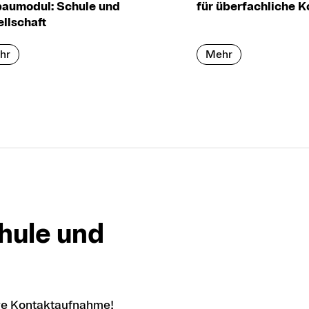
aumodul: Schule und
für überfachliche 
llschaft
hr
Mehr
hule und
hre Kontaktaufnahme!