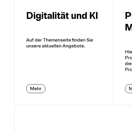
Di­gi­tali­tät und KI
P
M
Auf der Themenseite finden Sie
unsere aktuellen Angebote.
Hie
Pro
die
Pro
Mehr
M