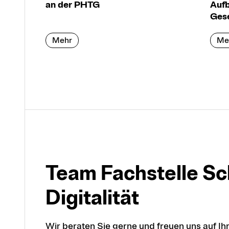
an der PHTG
Aufb
Gese
Mehr
Me
Team Fach­stelle Sc
Digita­lität
Wir beraten Sie gerne und freuen uns auf I