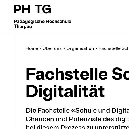
Home
>
Über uns
>
Organisation
>
Fachstelle Schu
Fach­stelle S
Digita­lität
Die Fachstelle «Schule und Digita
Chancen und Potenziale des digi
bei diesem Prozess zu unterstütze