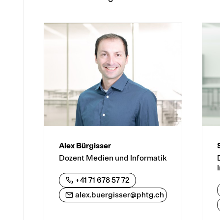
Alex Bürgisser
Dozent Medien und Informatik
+41 71 678 57 72
alex.buergisser@phtg.ch