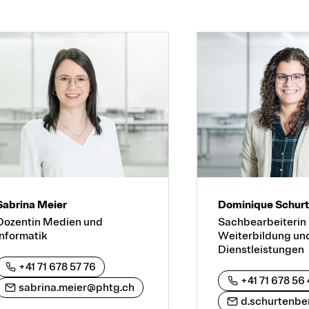
Sabrina Meier
Dominique Schur
Dozentin Medien und
Sachbearbeiterin 
Informatik
Weiterbildung un
Dienstleistungen
+41 71 678 57 76
+41 71 678 56 
sabrina.meier@phtg.ch
d.schurtenbe