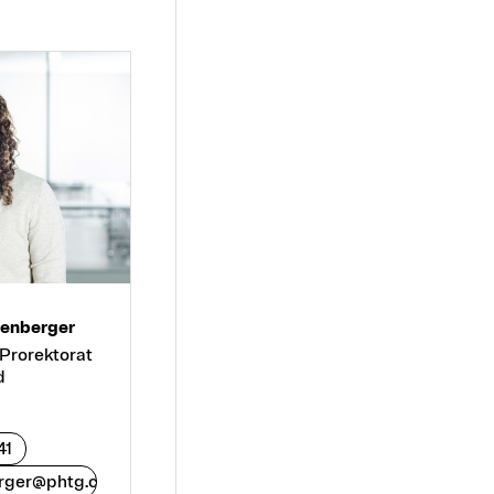
tenberger
Prorektorat
d
41
rger@phtg.ch