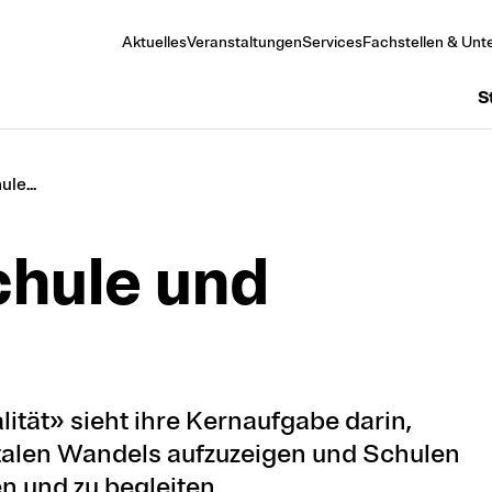
Aktuelles
Veranstaltungen
Services
Fachstellen & Unte
S
le...
chule und
lität» sieht ihre Kernaufgabe darin,
talen Wandels aufzuzeigen und Schulen
n und zu begleiten.